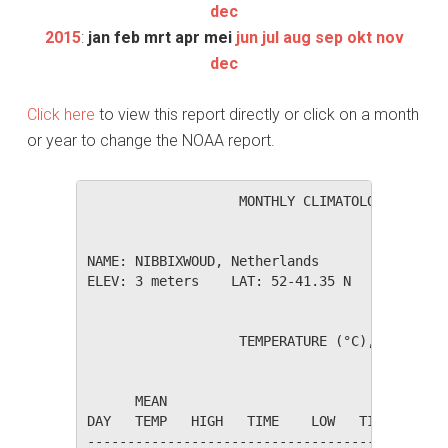
dec
2015
:
jan
feb
mrt
apr
mei
jun
jul
aug
sep
okt
nov
dec
Click here
to view this report directly or click on a month
or year to change the NOAA report.
                   MONTHLY CLIMATOLOGICAL SUM
NAME: NIBBIXWOUD, Netherlands                 
ELEV: 3 meters    LAT: 52-41.35 N    LONG: 00
                   TEMPERATURE (°C), RAIN (mm
                                         HEAT
      MEAN                               DEG 
DAY   TEMP   HIGH   TIME    LOW   TIME   DAYS
---------------------------------------------