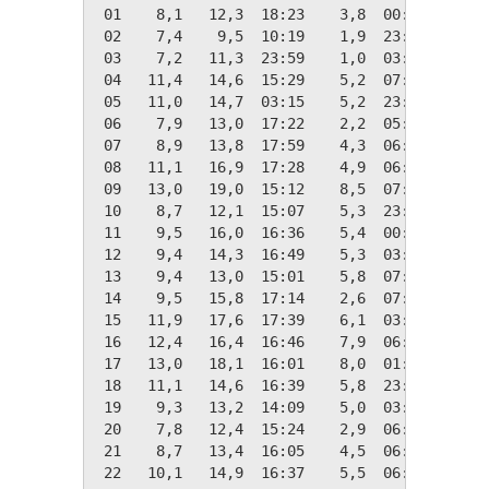
 01    8,1   12,3  18:23    3,8  00:04   10,2
 02    7,4    9,5  10:19    1,9  23:56   10,9
 03    7,2   11,3  23:59    1,0  03:10   11,1
 04   11,4   14,6  15:29    5,2  07:43    7,0
 05   11,0   14,7  03:15    5,2  23:59    7,4
 06    7,9   13,0  17:22    2,2  05:31   10,5
 07    8,9   13,8  17:59    4,3  06:50    9,5
 08   11,1   16,9  17:28    4,9  06:38    7,3
 09   13,0   19,0  15:12    8,5  07:49    5,3
 10    8,7   12,1  15:07    5,3  23:42    9,6
 11    9,5   16,0  16:36    5,4  00:01    8,8
 12    9,4   14,3  16:49    5,3  03:30    8,9
 13    9,4   13,0  15:01    5,8  07:04    8,9
 14    9,5   15,8  17:14    2,6  07:10    8,8
 15   11,9   17,6  17:39    6,1  03:50    6,5
 16   12,4   16,4  16:46    7,9  06:00    5,9
 17   13,0   18,1  16:01    8,0  01:53    5,4
 18   11,1   14,6  16:39    5,8  23:00    7,3
 19    9,3   13,2  14:09    5,0  03:54    9,0
 20    7,8   12,4  15:24    2,9  06:57   10,5
 21    8,7   13,4  16:05    4,5  06:31    9,6
 22   10,1   14,9  16:37    5,5  06:38    8,2