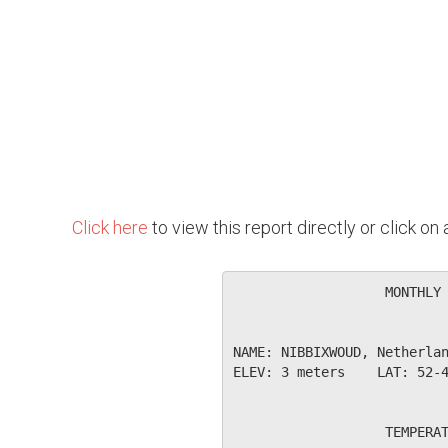
Click here
to view this report directly or click o
                   MONTHLY 
NAME: NIBBIXWOUD, Netherlan
ELEV: 3 meters    LAT: 52-4
                   TEMPERAT