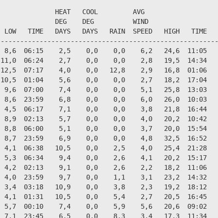
              HEAT   COOL         AVG

              DEG    DEG          WIND                  
 LOW   TIME   DAYS   DAYS   RAIN  SPEED   HIGH   TIME   
--------------------------------------------------------
 8,6  06:15    2,5    0,0    0,0    6,2   24,6  11:05   
11,0  06:24    2,7    0,0    0,0    2,8   19,5  14:34   
12,5  07:17    4,0    0,0   12,8    2,9   16,8  01:06   
10,5  01:04    5,6    0,0    0,0    2,7   18,2  17:04   
 9,6  07:00    7,4    0,0    0,0    5,1   25,8  13:03   
 8,6  23:59    6,8    0,0    0,0    6,0   26,0  10:03   
 4,5  06:17    7,1    0,0    0,0    3,8   21,8  16:44   
 8,9  02:13    5,7    0,0    0,0    4,0   20,2  10:42   
 8,8  06:00    5,1    0,0    0,0    3,7   20,0  15:54   
 8,7  23:59    6,9    0,0    0,0    4,8   32,5  16:52   
 4,1  06:38   10,5    0,0    2,5    4,0   25,4  21:28   
 5,3  06:34    9,4    0,0    2,6    4,1   20,2  15:17   
 4,2  02:13    9,1    0,0    2,6    2,2   18,2  11:06   
 4,0  23:59    9,7    0,0    1,1    3,1   23,2  14:32   
 3,4  03:18   10,9    0,0    3,8    2,3   19,2  18:12   
 4,1  01:31   10,5    0,0    5,4    2,7   20,5  16:45   
 5,7  00:10    7,4    0,0    5,9    5,6   20,6  09:02   
 7,1  23:45    6,5    0,0    8,3    3,4   17,3  11:34   