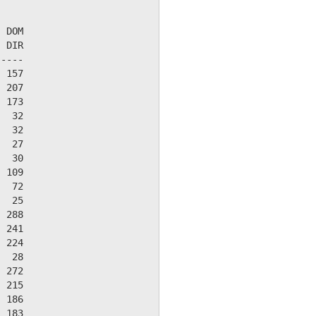
 DOM

 DIR

----

 157

 207

 173

  32

  32

  27

  30

 109

  72

  25

 288

 241

 224

  28

 272

 215

 186

 183
