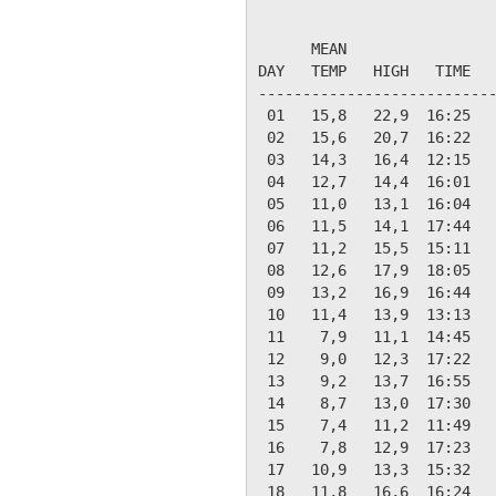
                           
      MEAN                 
DAY   TEMP   HIGH   TIME   
---------------------------
 01   15,8   22,9  16:25   
 02   15,6   20,7  16:22   
 03   14,3   16,4  12:15   
 04   12,7   14,4  16:01   
 05   11,0   13,1  16:04   
 06   11,5   14,1  17:44   
 07   11,2   15,5  15:11   
 08   12,6   17,9  18:05   
 09   13,2   16,9  16:44   
 10   11,4   13,9  13:13   
 11    7,9   11,1  14:45   
 12    9,0   12,3  17:22   
 13    9,2   13,7  16:55   
 14    8,7   13,0  17:30   
 15    7,4   11,2  11:49   
 16    7,8   12,9  17:23   
 17   10,9   13,3  15:32   
 18   11,8   16,6  16:24   