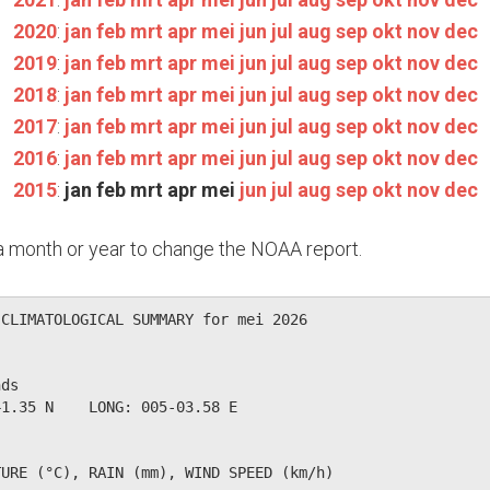
2020
:
jan
feb
mrt
apr
mei
jun
jul
aug
sep
okt
nov
dec
2019
:
jan
feb
mrt
apr
mei
jun
jul
aug
sep
okt
nov
dec
2018
:
jan
feb
mrt
apr
mei
jun
jul
aug
sep
okt
nov
dec
2017
:
jan
feb
mrt
apr
mei
jun
jul
aug
sep
okt
nov
dec
2016
:
jan
feb
mrt
apr
mei
jun
jul
aug
sep
okt
nov
dec
2015
:
jan
feb
mrt
apr
mei
jun
jul
aug
sep
okt
nov
dec
n a month or year to change the NOAA report.
CLIMATOLOGICAL SUMMARY for mei 2026

ds                  

1.35 N    LONG: 005-03.58 E

URE (°C), RAIN (mm), WIND SPEED (km/h)
