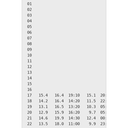
 01

 02

 03

 04

 05

 06

 07

 08

 09

 10

 11

 12

 13

 14

 15

 16

 17   15.4   16.4  19:10   15.1  20:50    3.0
 18   14.2   16.4  14:20   11.5  22:20    4.2
 19   13.1   16.5  13:20   10.3  05:20    5.2
 20   12.9   15.9  16:20    9.7  05:10    5.5
 21   14.6   19.9  14:30   12.4  00:10    3.7
 22   13.5   18.0  11:00    9.9  23:30    4.8