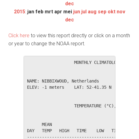
dec
2015
:
jan
feb
mrt
apr
mei
jun
jul
aug
sep
okt
nov
dec
Click here
to view this report directly or click on a month
or year to change the NOAA report.
                   MONTHLY CLIMATOLOGICAL SUM
NAME: NIBBIXWOUD, Netherlands                 
ELEV: -1 meters    LAT: 52-41.35 N    LONG: 0
                   TEMPERATURE (°C), RAIN (mm
                                         HEAT
      MEAN                               DEG 
DAY   TEMP   HIGH   TIME    LOW   TIME   DAYS
---------------------------------------------