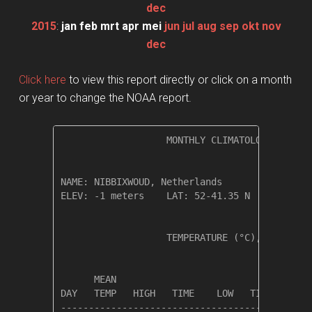
dec
2015
:
jan
feb
mrt
apr
mei
jun
jul
aug
sep
okt
nov
dec
Click here
to view this report directly or click on a month
or year to change the NOAA report.
                   MONTHLY CLIMATOLOGICAL SUM
NAME: NIBBIXWOUD, Netherlands                 
ELEV: -1 meters    LAT: 52-41.35 N    LONG: 0
                   TEMPERATURE (°C), RAIN (mm
                                         HEAT
      MEAN                               DEG 
DAY   TEMP   HIGH   TIME    LOW   TIME   DAYS
---------------------------------------------