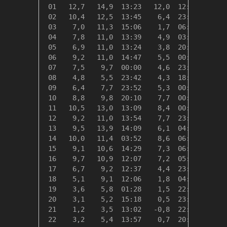
 01   12,7   14,9  13:23   12,0  12:05    5,7
 02   10,4   12,5  13:45    6,4  23:59    7,9
 03    7,0   11,3  15:06    1,7  06:37   11,4
 04    7,8   11,0  13:39    4,9  03:12   10,5
 05    6,9   11,0  13:24    3,8  20:23   11,5
 06    9,2   11,0  14:47    5,5  00:00    9,1
 07    7,5    9,7  00:00    4,6  23:59   10,9
 08    4,8    5,5  23:42    4,3  18:13   13,5
 09    6,4    7,7  23:52    5,3  00:15   12,0
 10    8,8    9,8  20:10    7,7  00:00    9,5
 11   10,5   13,0  13:09    8,4  00:00    7,8
 12    9,2   11,0  13:54    7,7  23:58    9,1
 13    9,5   13,9  14:09    6,1  04:29    8,8
 14   10,0   11,4  03:52    8,6  06:14    8,4
 15    9,1   10,6  14:29    7,3  06:22    9,3
 16    9,7   10,9  12:07    7,2  05:26    8,6
 17    6,7    9,2  12:37    4,4  23:59   11,6
 18    5,1    9,1  12:06    1,8  04:45   13,3
 19    3,6    5,8  01:28    1,5  22:31   14,7
 20    3,1    5,2  15:18    0,5  23:42   15,2
 21    1,2    3,5  13:02   -0,8  22:32   17,2
 22    3,2    5,4  13:57    0,7  20:57   15,2