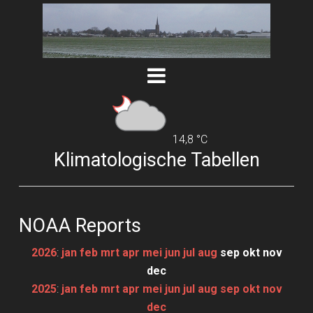
14,8 °C
Klimatologische Tabellen
NOAA Reports
2026
:
jan
feb
mrt
apr
mei
jun
jul
aug
sep
okt
nov
dec
2025
:
jan
feb
mrt
apr
mei
jun
jul
aug
sep
okt
nov
dec